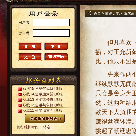
首页
>
傲视天地
>
游戏杂
用户名：
密 码：
但凡喜欢《三
揄，对王允所
比，他只不过
先来作两个假
继续默默无闻
双线15服 绝代风华
[新服]
只会是舍身为
双线14服 歃血为盟
[新服]
双线13服 旷古传奇
[新服]
然，这两种结果
双线12服 谁与争锋
[新服]
双线11服 笑谈古今
[新服]
教天下人负我
赚得盆满钵满
例行维护时间： 待定
挑起了朝廷忠