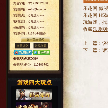
充值客服：
QQ:279432888
乐趣网
傲
客服邮箱：
kefu@lequ.com
乐趣网
H5
客服论坛：
点此进入>>>
玩游戏，找
密码找回：
点此进入>>>
修改密码：
点此进入>>>
收藏
乐趣网
客服时间：
7x24小时服务
上一篇：
谈
问题提交
常见问题
下一篇：
诸
傲视天地玩家QQ群
傲视天地群①：
110306762