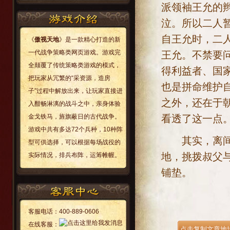
派领袖王允的
泣。所以二人
自王允时，二
《
傲视天地
》是一款精心打造的新
一代战争策略类网页游戏。游戏完
王允。不禁要
全颠覆了传统策略类游戏的模式，
得利益者、国
把玩家从冗繁的“采资源，造房
也是拼命维护
子”过程中解放出来，让玩家直接进
之外，还在于
入酣畅淋漓的战斗之中，亲身体验
看透了这一点
金戈铁马，旌旗蔽日的古代战争。
游戏中共有多达72个兵种，10种阵
其实，离间计
型可供选择，可以根据每场战役的
地，挑拨叔父
实际情况，排兵布阵，运筹帷幄。
铺垫。
客服电话：
400-889-0606
在线客服：