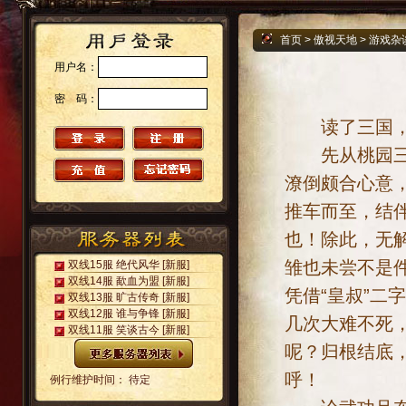
首页
>
傲视天地
>
游戏杂
用户名：
密 码：
读了三国，十
先从桃园三结
潦倒颇合心意
推车而至，结
也！除此，无
雏也未尝不是
双线15服 绝代风华
[新服]
双线14服 歃血为盟
[新服]
凭借“皇叔”
双线13服 旷古传奇
[新服]
双线12服 谁与争锋
[新服]
几次大难不死
双线11服 笑谈古今
[新服]
呢？归根结底
呼！
例行维护时间： 待定