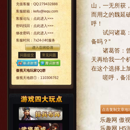
充值客服：
QQ:279432888
山，一无所获
客服邮箱：
kefu@lequ.com
而用之的魏延
客服论坛：
点此进入>>>
呼！
密码找回：
点此进入>>>
试问诸葛：“
修改密码：
点此进入>>>
备吗？”
客服时间：
7x24小时服务
诸葛答：曾经
问题提交
常见问题
天再给我一个
在这个选择上加
傲视天地玩家QQ群
嗟呼，备泪
傲视天地群①：
110306762
乐趣网
傲
乐趣网
H5