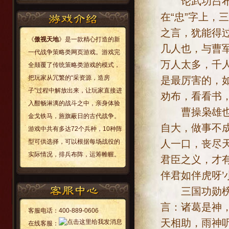
论武功吕布三
在“忠”字上
之言，犹能得
《
傲视天地
》是一款精心打造的新
几人也，与曹
一代战争策略类网页游戏。游戏完
万人太多，千
全颠覆了传统策略类游戏的模式，
把玩家从冗繁的“采资源，造房
是最厉害的，
子”过程中解放出来，让玩家直接进
劝布，看看书
入酣畅淋漓的战斗之中，亲身体验
曹操枭雄也，
金戈铁马，旌旗蔽日的古代战争。
自大，做事不
游戏中共有多达72个兵种，10种阵
人一口，丧尽
型可供选择，可以根据每场战役的
实际情况，排兵布阵，运筹帷幄。
君臣之义，才有
伴君如伴虎呀
三国功勋榜：
言：诸葛是神
客服电话：
400-889-0606
天相助，雨神
在线客服：