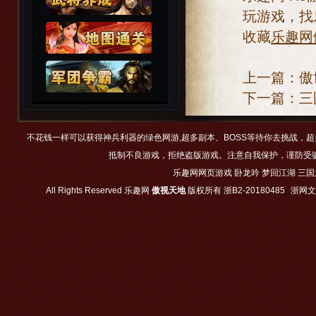
玩游戏，找
收藏
乐趣网
上一篇：
傲
下一篇：
三
不花钱一样可以获得神兵利器的绿色网游,超多副本、BOSS等待你去挑战，
抵制不良游戏，拒绝盗版游戏。注意自我保护，谨防受
乐趣网网页游戏
卧龙吟
梦回江湖
三国
All Rights Reserved
乐趣网
傲视天地
版权所有
浙B2-20180485
浙网文【