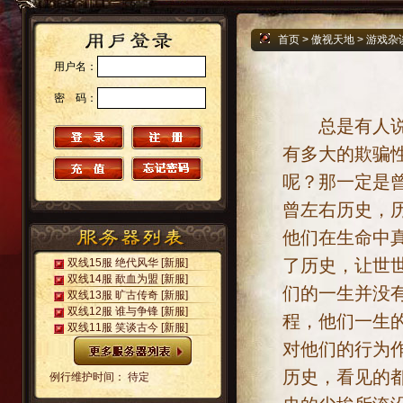
首页
>
傲视天地
>
游戏杂
用户名：
密 码：
总是有人说历
有多大的欺骗
呢？那一定是
曾左右历史，
他们在生命中
了历史，让世
双线15服 绝代风华
[新服]
双线14服 歃血为盟
[新服]
们的一生并没
双线13服 旷古传奇
[新服]
双线12服 谁与争锋
[新服]
程，他们一生
双线11服 笑谈古今
[新服]
对他们的行为
历史，看见的
例行维护时间： 待定