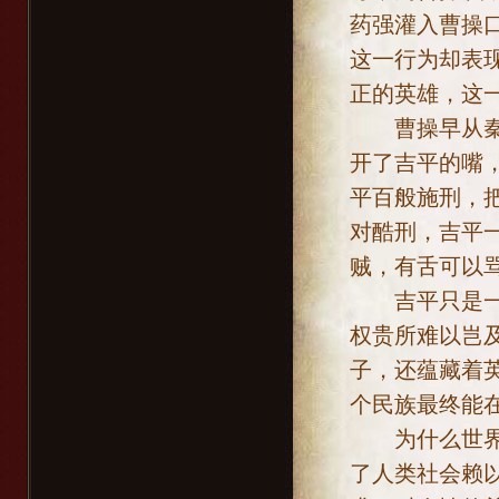
药强灌入曹操
这一行为却表
正的英雄，这
曹操早从秦庆
开了吉平的嘴
平百般施刑，
对酷刑，吉平
贼，有舌可以
吉平只是一个
权贵所难以岂
子，还蕴藏着
个民族最终能
为什么世界上
了人类社会赖