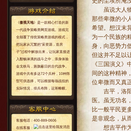
史的尘埃所淹
虽说大人物曾
那些卑微的小
《
傲视天地
》是一款精心打造的新
希望。想汉末
一代战争策略类网页游戏。游戏完
为一个民族的
全颠覆了传统策略类游戏的模式，
把玩家从冗繁的“采资源，造房
身，向恶势力
子”过程中解放出来，让玩家直接进
但这并不足以
入酣畅淋漓的战斗之中，亲身体验
《三国演义》
金戈铁马，旌旗蔽日的古代战争。
间的这种精神
游戏中共有多达72个兵种，10种阵
位卑微而又真
型可供选择，可以根据每场战役的
实际情况，排兵布阵，运筹帷幄。
吉平，洛阳人
医。虽无功名
比一般平民更
是非观念，从
客服电话：
400-889-0606
想吉平作为一
在线客服：