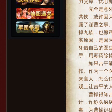
力交瘁，忧心
完全是意外，
共饮，或许因
露了谋曹之事
掉九族，也愿
实原因，是因
凭借自己的医
手，用毒药除
如果吉平能顺
扣。作为一个
来害人，怎么
观上让吉平的
曹操得知吉平
计，诈称头疯
毒，为曹操识