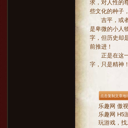
求，对人性的
些文化的种子
吉平，或者说
是卑微的小人
字，但历史却
前推进！
正是在这一点
字，只是精神
乐趣网
傲
乐趣网
H5
玩游戏，找