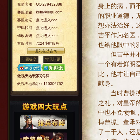
充值客服：
QQ:279432888
身上的病，而
客服邮箱：
kefu@lequ.com
的职业道德，
客服论坛：
点此进入>>>
想办法治好，
密码找回：
点此进入>>>
吉平作为名医
修改密码：
点此进入>>>
也给他眼中的
客服时间：
7x24小时服务
但吉平并不只
问题提交
常见问题
一个有着鲜明
此，他才让自
傲视天地玩家QQ群
献身。
傲视天地群①：
110306762
当时曹操挟天
之礼，对皇帝
中也不免愤慨
掉曹操。董承
了一干人，还