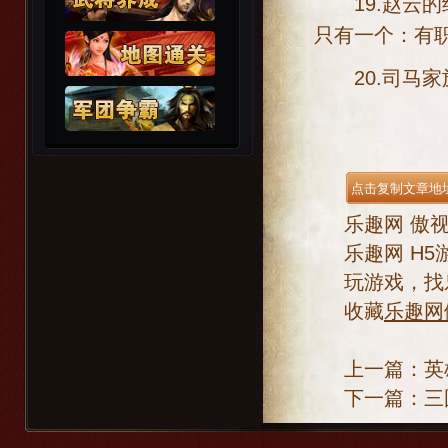
19.赵云的
只有一个：有
20.司马家
乐趣网
傲
乐趣网
H5
玩游戏，找
收藏
乐趣网
上一篇：
英
下一篇：
三