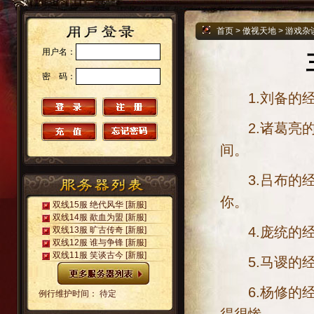
首页
>
傲视天地
>
游戏杂
用户名：
密 码：
1.刘备的经
2.诸葛亮的
间。
3.吕布的经
你。
双线15服 绝代风华
[新服]
双线14服 歃血为盟
[新服]
4.庞统的经
双线13服 旷古传奇
[新服]
双线12服 谁与争锋
[新服]
双线11服 笑谈古今
[新服]
5.马谡的经
6.杨修的经
例行维护时间： 待定
得很惨。