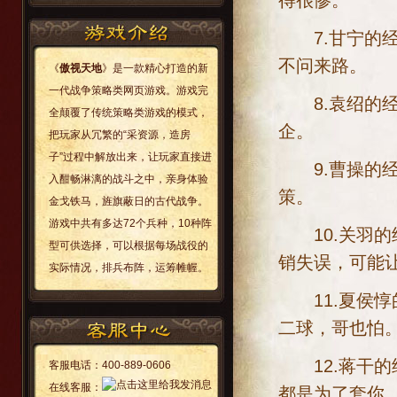
7.甘宁的经
不问来路。
《
傲视天地
》是一款精心打造的新
一代战争策略类网页游戏。游戏完
8.袁绍的经
全颠覆了传统策略类游戏的模式，
企。
把玩家从冗繁的“采资源，造房
子”过程中解放出来，让玩家直接进
9.曹操的经
入酣畅淋漓的战斗之中，亲身体验
策。
金戈铁马，旌旗蔽日的古代战争。
游戏中共有多达72个兵种，10种阵
10.关羽的经
型可供选择，可以根据每场战役的
销失误，可能
实际情况，排兵布阵，运筹帷幄。
11.夏侯惇
二球，哥也怕
12.蒋干的
客服电话：
400-889-0606
在线客服：
都是为了套你