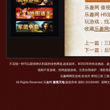
乐趣网
傲
乐趣网
H5
玩游戏，找
收藏
乐趣网
上一篇：
三
下一篇：
后
不花钱一样可以获得神兵利器的绿色网游,超多副本、BOSS等待你去挑战，
抵制不良游戏，拒绝盗版游戏。注意自我保护，谨防受
乐趣网网页游戏
卧龙吟
梦回江湖
三国
All Rights Reserved
乐趣网
傲视天地
版权所有
浙B2-20180485
浙网文【