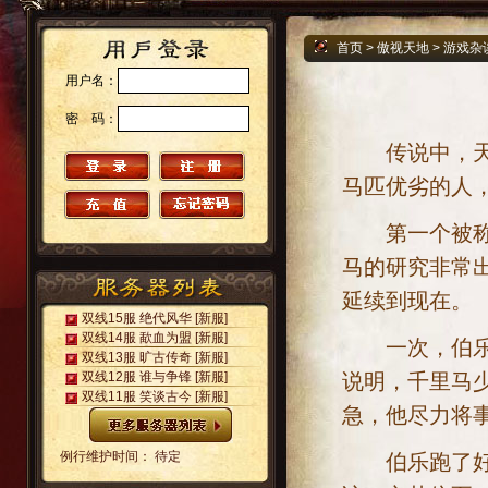
首页
>
傲视天地
>
游戏杂
用户名：
密 码：
传说中，天上
马匹优劣的人
第一个被称作
马的研究非常
延续到现在。
双线15服 绝代风华
[新服]
双线14服 歃血为盟
[新服]
一次，伯乐受
双线13服 旷古传奇
[新服]
说明，千里马
双线12服 谁与争锋
[新服]
双线11服 笑谈古今
[新服]
急，他尽力将
例行维护时间： 待定
伯乐跑了好几