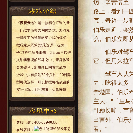
访，辛苦倍至
路上，看到一
气，每迈一步
《
傲视天地
》是一款精心打造的新
伯乐走近，突
一代战争策略类网页游戏。游戏完
么。伯乐立即
全颠覆了传统策略类游戏的模式，
把玩家从冗繁的“采资源，造房
伯乐对驾车的
子”过程中解放出来，让玩家直接进
它，但用来拉
入酣畅淋漓的战斗之中，亲身体验
金戈铁马，旌旗蔽日的古代战争。
驾车人认为伯
游戏中共有多达72个兵种，10种阵
力，吃得太多
型可供选择，可以根据每场战役的
实际情况，排兵布阵，运筹帷幄。
奔楚国。伯乐
主人。”千里
引颈长嘶，声
出宫外。伯乐
客服电话：
400-889-0606
看。”
在线客服：