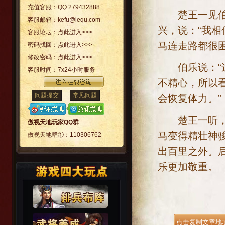
充值客服：
QQ:279432888
楚王一见伯乐
客服邮箱：
kefu@lequ.com
兴，说：“我
客服论坛：
点此进入>>>
马连走路都很
密码找回：
点此进入>>>
修改密码：
点此进入>>>
伯乐说：“这
客服时间：
7x24小时服务
不精心，所以
问题提交
常见问题
会恢复体力。”
楚王一听，有
傲视天地玩家QQ群
马变得精壮神
傲视天地群①：
110306762
出百里之外。
乐更加敬重。