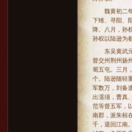
魏黄初二年[公
下雉、寻阳、
降。八月，孙
孙权以陆逊为
东吴黄武元年[
督交州荆州扬
蜀五屯。三月
个。陆逊随轻
军数万，刘备
出濡须，曹真
范等督五军，
南郡，派朱桓
千，退回江南