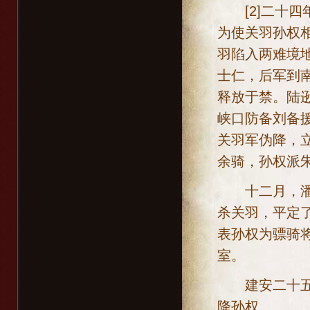
[2]二十四年
为使关羽孙权
羽陷入两难境
士仁，后军到
释放于禁。陆
峡口防备刘备
关羽军伪降，
余骑，孙权派
十二月，潘璋
杀关羽，平定
表孙权为骠骑
室。
建安二十五年、
降孙权。