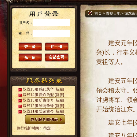
首页
>
傲视天地
>
游戏杂
用户名：
密 码：
建安元年[公元
兴)长，行奉义
黄祖等人。
建安五年[公元
领会稽太守。
双线15服 绝代风华
[新服]
双线14服 歃血为盟
[新服]
讨虏将军、领
双线13服 旷古传奇
[新服]
双线12服 谁与争锋
[新服]
开始统治江东
双线11服 笑谈古今
[新服]
建安七年[公元
例行维护时间： 待定
建安八年[公元