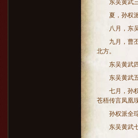
东吴黄武三年[
夏，孙权派
八月，东吴
九月，曹丕出
北方。
东吴黄武四年[
东吴黄武五年[
七月，孙权听
苍梧传言凤凰
孙权派全琮
东吴黄武七年[