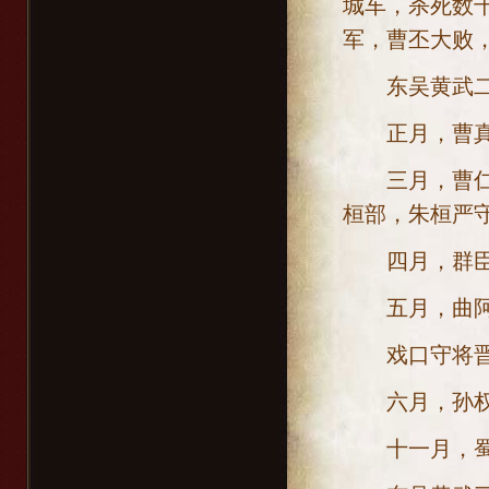
城车，杀死数
军，曹丕大败
东吴黄武二年[
正月，曹真
三月，曹仁派
桓部，朱桓严
四月，群臣
五月，曲阿
戏口守将晋
六月，孙权派
十一月，蜀