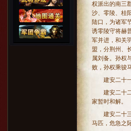
权派出的南三
沙、零陵、桂
陆口，为诸军
诱零陵守将赫
军并进，和关
盟，分荆州、
属刘备。孙权
败，孙权乘骏
建安二十一年[
建安二十二年[
家暂时和解。
建安二十三年[
马匹，危急之