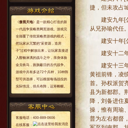
捷，但未攻占
建安九年[公元
《
傲视天地
》是一款精心打造的新
从兄孙瑜代任
一代战争策略类网页游戏。游戏完
全颠覆了传统策略类游戏的模式，
建安十年[公元
把玩家从冗繁的“采资源，造房
子”过程中解放出来，让玩家直接进
建安十二年[公
入酣畅淋漓的战斗之中，亲身体验
建安十三年[公
金戈铁马，旌旗蔽日的古代战争。
游戏中共有多达72个兵种，10种阵
黄祖前锋，凌
型可供选择，可以根据每场战役的
首。孙权派贺
实际情况，排兵布阵，运筹帷幄。
县为新都郡。
降，刘备进住
操，惟有周瑜
普为左右都督
客服电话：
400-889-0606
在线客服：
军至到南郡。