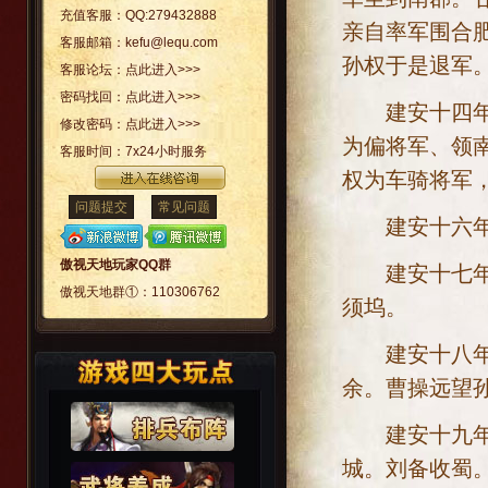
充值客服：
QQ:279432888
亲自率军围合
客服邮箱：
kefu@lequ.com
孙权于是退军
客服论坛：
点此进入>>>
密码找回：
点此进入>>>
建安十四年[公
修改密码：
点此进入>>>
为偏将军、领
客服时间：
7x24小时服务
权为车骑将军
问题提交
常见问题
建安十六年[公
傲视天地玩家QQ群
建安十七年[公
傲视天地群①：
110306762
须坞。
建安十八年[公
余。曹操远望
建安十九年[公
城。刘备收蜀