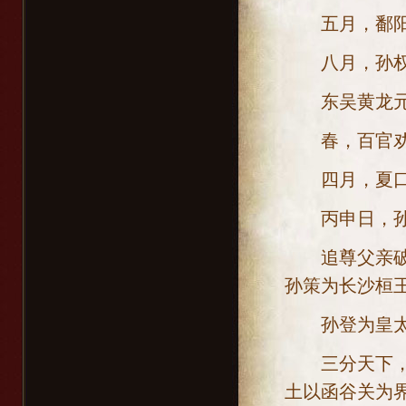
五月，鄱阳太
八月，孙权至
东吴黄龙元年[
春，百官劝
四月，夏口、
丙申日，孙权
追尊父亲破虏
孙策为长沙桓
孙登为皇太子
三分天下，豫
土以函谷关为