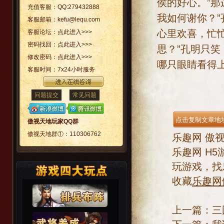
侯的好心。”
充值客服：
QQ:279432888
我如何谢你？”
客服邮箱：
kefu@lequ.com
心里欢喜，忙
客服论坛：
点此进入>>>
密码找回：
点此进入>>>
思？”孔明只
修改密码：
点此进入>>>
哪只眼睛看得上
客服时间：
7x24小时服务
问题提交
常见问题
傲视天地玩家QQ群
傲视天地群①：
110306762
乐趣网
傲
乐趣网
H5
玩游戏，找
收藏
乐趣网
上一篇：
三