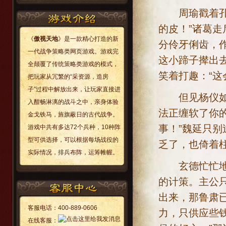
周瑜戳着孔明
的皮！”诸葛
《
傲视天地
》是一款精心打造的新
分伶牙俐齿，
一代战争策略类网页游戏。游戏完
这小蹄子撵出
全颠覆了传统策略类游戏的模式，
笑着打趣：“这
把玩家从冗繁的“采资源，造房
子”过程中解放出来，让玩家直接进
但见杨仪如一
入酣畅淋漓的战斗之中，亲身体验
法正缠软了你
金戈铁马，旌旗蔽日的古代战争。
事！”魏延只
游戏中共有多达72个兵种，10种阵
型可供选择，可以根据每场战役的
乏了，也倚着
实际情况，排兵布阵，运筹帷幄。
玄德忙忙地和
的计策。主公
出来，那鲁肃
客服电话：
400-889-0606
力，只供应些
在线客服：