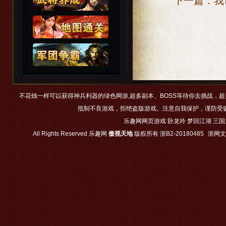
下一篇：
我
不花钱一样可以获得神兵利器的绿色网游,超多副本、BOSS等待你去挑战，
抵制不良游戏，拒绝盗版游戏。注意自我保护，谨防受
乐趣网网页游戏
卧龙吟
梦回江湖
三国
All Rights Reserved
乐趣网
傲视天地
版权所有
浙B2-20180485
浙网文【