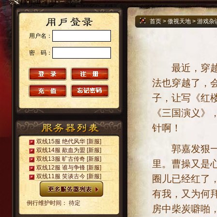
首页
>
傲视天地
>
游戏杂
用户名：
密 码：
最近，穿越戏
法也穿越了，会
子，让写《红
《三国演义》
针啊！
双线15服 绝代风华
[新服]
郭嘉发狠一挣
双线14服 歃血为盟
[新服]
双线13服 旷古传奇
[新服]
里。曹操又是
双线12服 谁与争锋
[新服]
双线11服 笑谈古今
[新服]
圈儿已经红了
有我，又为何
例行维护时间： 待定
房中柴炭噼啪