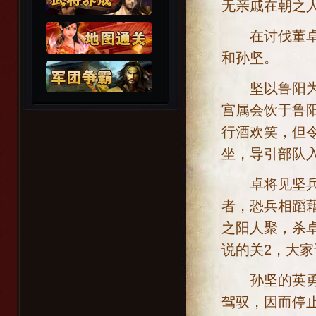
无亲戚在朝之
在讨伐董卓的
和孙坚。
坚以鲁阳为据
宫属会饮于鲁
行酒欢笑，但
坐，导引部队
卓将见坚兵整
者，恐兵相蹈
之阳人聚，杀
说的关2，大
孙坚的英勇战
驾驭，因而停