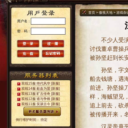
首页
>
傲视天地
>
游戏杂
用户名：
密 码：
不少人受演义
讨伐董卓曹操
被孙坚赶到长
孙坚，字文台
船去钱塘，遇
双线15服 绝代风华
[新服]
前进。孙坚操
双线14服 歃血为盟
[新服]
双线13服 旷古传奇
[新服]
样，海贼望见
双线12服 谁与争锋
[新服]
双线11服 笑谈古今
[新服]
追上前去，砍
被传播开来，
例行维护时间： 待定
汉灵帝熹平元