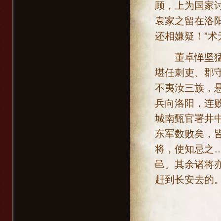
顾，上为国家
袁家之留在洛
还相嫌疑！”
董卓惮坚猛壮
堪任刺吏、郡
不夷汝三族，
兵向洛阳，连
城南甄官署井
东军数败矣，
将，使知忌之
邑。其余诸将
赶到长安去的