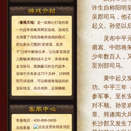
许生自称阳明
吴郡司马，他
《
傲视天地
》是一款精心打造的新
起义。孙坚以
一代战争策略类网页游戏。游戏完
灵布中平元年
全颠覆了传统策略类游戏的模式，
把玩家从冗繁的“采资源，造房
甫嵩、中郎将
子”过程中解放出来，让玩家直接进
少年数百人，
入酣畅淋漓的战斗之中，亲身体验
至别部司马。
金戈铁马，旌旗蔽日的古代战争。
游戏中共有多达72个兵种，10种阵
黄中起义发生
型可供选择，可以根据每场战役的
功。中平三年（
实际情况，排兵布阵，运筹帷幄。
参军事。至长
对不顺。孙坚
章、韩遂闻大
客服电话：
400-889-0606
长沙郡又发生
在线客服：