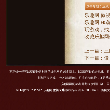
乐趣网
傲
乐趣网
H5
玩游戏，找
收藏
乐趣网
上一篇：
三
下一篇：
傲
不花钱一样可以获得神兵利器的绿色网游,超多副本、BOSS等待你去挑战，
抵制不良游戏，拒绝盗版游戏。注意自我保护，谨防受
乐趣网网页游戏
卧龙吟
梦回江湖
三国
All Rights Reserved
乐趣网
傲视天地
版权所有
浙B2-20180485
浙网文【