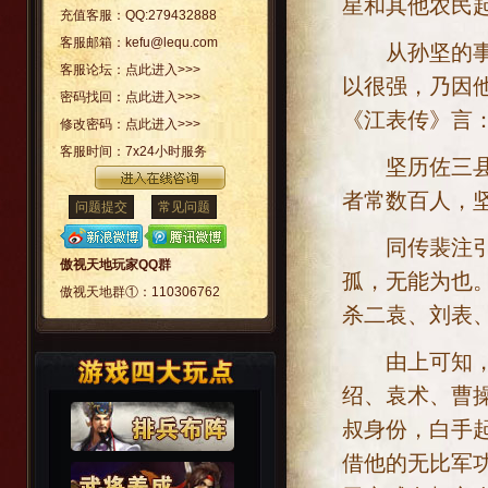
星和其他农民
充值客服：
QQ:279432888
客服邮箱：
kefu@lequ.com
从孙坚的事迹
客服论坛：
点此进入>>>
以很强，乃因
密码找回：
点此进入>>>
《江表传》言
修改密码：
点此进入>>>
客服时间：
7x24小时服务
坚历佐三县，
者常数百人，
问题提交
常见问题
同传裴注引《
傲视天地玩家QQ群
孤，无能为也
傲视天地群①：
110306762
杀二袁、刘表
由上可知，孙
绍、袁术、曹
叔身份，白手
借他的无比军