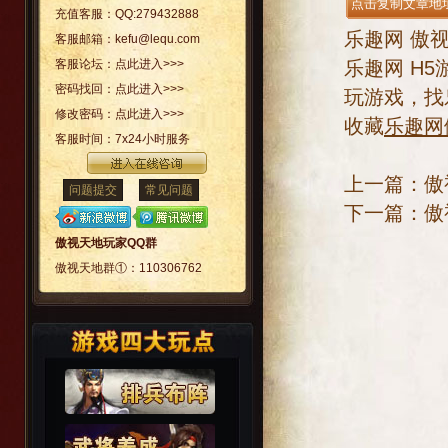
充值客服：
QQ:279432888
乐趣网
傲
客服邮箱：
kefu@lequ.com
乐趣网
H5
客服论坛：
点此进入>>>
密码找回：
点此进入>>>
玩游戏，找
修改密码：
点此进入>>>
收藏
乐趣网
客服时间：
7x24小时服务
上一篇：
傲
问题提交
常见问题
下一篇：
傲
傲视天地玩家QQ群
傲视天地群①：
110306762