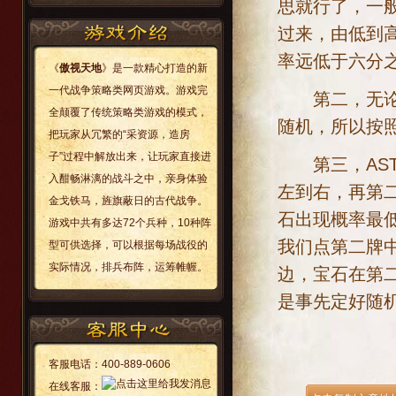
思就行了，一
过来，由低到
率远低于六分
《
傲视天地
》是一款精心打造的新
一代战争策略类网页游戏。游戏完
第二，无论玩
全颠覆了传统策略类游戏的模式，
随机，所以按
把玩家从冗繁的“采资源，造房
子”过程中解放出来，让玩家直接进
第三，AST
入酣畅淋漓的战斗之中，亲身体验
左到右，再第
金戈铁马，旌旗蔽日的古代战争。
石出现概率最
游戏中共有多达72个兵种，10种阵
我们点第二牌
型可供选择，可以根据每场战役的
实际情况，排兵布阵，运筹帷幄。
边，宝石在第
是事先定好随机
客服电话：
400-889-0606
在线客服：