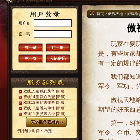
首页
>
傲视天地
>
游戏杂
用户名：
傲
密 码：
玩家在要玩傲
是，有些玩家
有一定的规律
我们都知道八
军令、军功，
双线15服 绝代风华
[新服]
双线14服 歃血为盟
[新服]
傲视天地给人
双线13服 旷古传奇
[新服]
期望的好东西
双线12服 谁与争锋
[新服]
双线11服 笑谈古今
[新服]
第一，6种奖
例行维护时间： 待定
军令、金币、