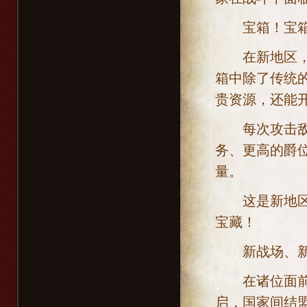
宝箱！宝箱！
在新地区，每
箱中除了传统
贵资源，还能
每次攻击敌国
务、更高的爵
量。
这是新地区，
宝藏！
新战场、新疆
在诸位面前展
启，国家间结