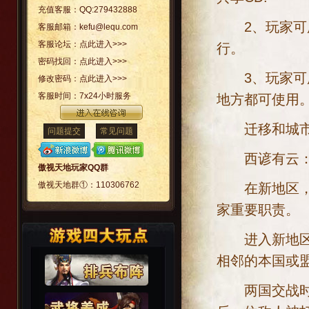
充值客服：
QQ:279432888
2、玩家可用
客服邮箱：
kefu@lequ.com
客服论坛：
点此进入>>>
行。
密码找回：
点此进入>>>
3、玩家可用攻
修改密码：
点此进入>>>
客服时间：
7x24小时服务
地方都可使用
迁移和城市攻
问题提交
常见问题
西谚有云：
傲视天地玩家QQ群
傲视天地群①：
110306762
在新地区，奔
家重要职责。
进入新地区后
相邻的本国或盟
两国交战时，