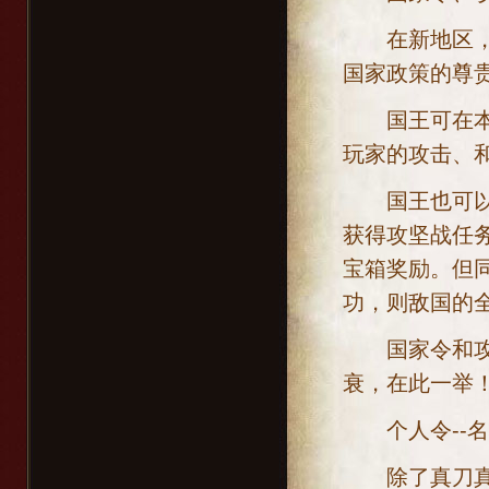
在新地区，国
国家政策的尊
国王可在本国
玩家的攻击、
国王也可以指
获得攻坚战任
宝箱奖励。但
功，则敌国的
国家令和攻坚
衰，在此一举
个人令--名
除了真刀真枪