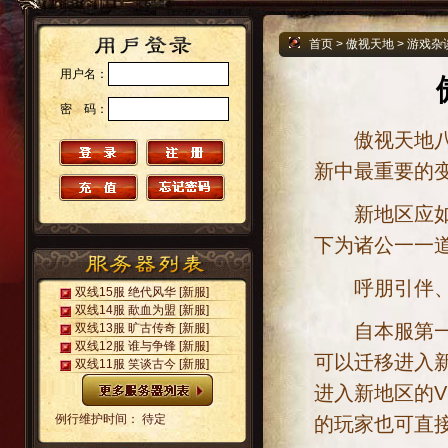
首页
>
傲视天地
>
游戏杂
用户名：
密 码：
傲视天地八月
新中最重要的
新地区应如何
下为诸公一一
呼朋引伴、转
双线15服 绝代风华
[新服]
双线14服 歃血为盟
[新服]
自本服第一位
双线13服 旷古传奇
[新服]
双线12服 谁与争锋
[新服]
可以迁移进入新
双线11服 笑谈古今
[新服]
进入新地区的V
例行维护时间： 待定
的玩家也可直接