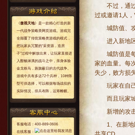
不过，通过申
过或邀请1人，V
《
傲视天地
》是一款精心打造的新
城防值、攻击
一代战争策略类网页游戏。游戏完
全颠覆了传统策略类游戏的模式，
进入新地区后
把玩家从冗繁的“采资源，造房
城防值是每位
子”过程中解放出来，让玩家直接进
入酣畅淋漓的战斗之中，亲身体验
家的血量。每
金戈铁马，旌旗蔽日的古代战争。
失少，败方损
游戏中共有多达72个兵种，10种阵
型可供选择，可以根据每场战役的
玩家在自己的
实际情况，排兵布阵，运筹帷幄。
而且玩家城防
新增的攻击令
1、在新地区
客服电话：
400-889-0606
在线客服：
共享CD.