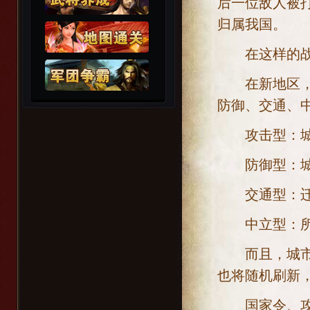
后一位敌人被
归属我国。
在这样的战场
在新地区，除
防御、交通、
攻击型：城防
防御型：城防
交通型：迁移
中立型：所有
而且，城市的
也将随机刷新
国家令、攻坚