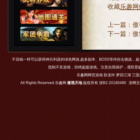
收藏
乐趣网
上一篇：
傲
下一篇：
傲
不花钱一样可以获得神兵利器的绿色网游,超多副本、BOSS等待你去挑战，
抵制不良游戏，拒绝盗版游戏。注意自我保护，谨防受
乐趣网网页游戏
卧龙吟
梦回江湖
三国
All Rights Reserved
乐趣网
傲视天地
版权所有
浙B2-20180485
浙网文【