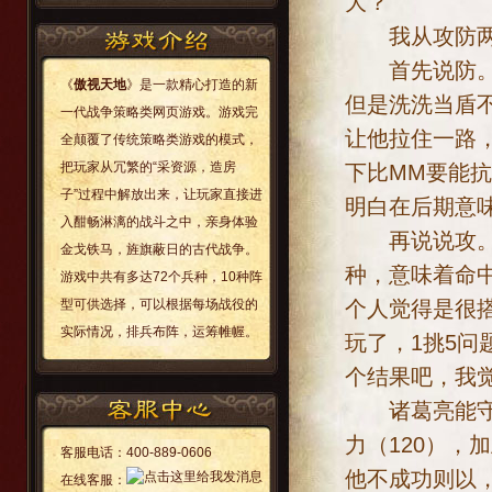
大？
我从攻防两
首先说防。诸葛
《
傲视天地
》是一款精心打造的新
但是洗洗当盾
一代战争策略类网页游戏。游戏完
让他拉住一路
全颠覆了传统策略类游戏的模式，
把玩家从冗繁的“采资源，造房
下比MM要能抗
子”过程中解放出来，让玩家直接进
明白在后期意
入酣畅淋漓的战斗之中，亲身体验
再说说攻。诸
金戈铁马，旌旗蔽日的古代战争。
种，意味着命
游戏中共有多达72个兵种，10种阵
个人觉得是很
型可供选择，可以根据每场战役的
实际情况，排兵布阵，运筹帷幄。
玩了，1挑5
个结果吧，我
诸葛亮能守能
力（120），
客服电话：
400-889-0606
他不成功则以
在线客服：