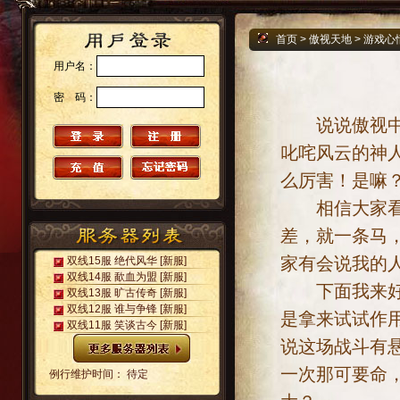
首页
>
傲视天地
>
游戏心
用户名：
密 码：
说说傲视中的
叱咤风云的神
么厉害！是嘛
相信大家看了
差，就一条马
家有会说我的
双线15服 绝代风华
[新服]
双线14服 歃血为盟
[新服]
下面我来好好
双线13服 旷古传奇
[新服]
双线12服 谁与争锋
[新服]
是拿来试试作
双线11服 笑谈古今
[新服]
说这场战斗有
一次那可要命
例行维护时间： 待定