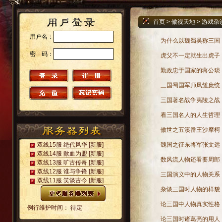
首页
>
傲视天地
>
游戏杂
用户名：
为什么以魏蜀吴称三国
密 码：
虎父不一定就生出虎子
勤政忠于国家的蒋公琰
三国蜀国军师凤雏庞统
三国著名战争夷陵之战
看三国名人的人生哲理
傲世之五溪番王沙摩柯
双线15服 绝代风华
[新服]
魏国之征东将军张文远
双线14服 歃血为盟
[新服]
数风流人物还看要周郎
双线13服 旷古传奇
[新服]
双线12服 谁与争锋
[新服]
三国演义中的人物关系
双线11服 笑谈古今
[新服]
杂谈三国时人物的样貌
论三国中人物真实性格
例行维护时间： 待定
论三国时诸葛亮的用人