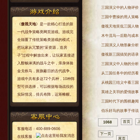
三国演义中的人物评价
三国中曹操的用人策略
《
傲视天地
》是一款精心打造的新
傲视天地笑侃三国人物
一代战争策略类网页游戏。游戏完
木牛流马—后勤与成本
全颠覆了传统策略类游戏的模式，
三国演义人物形象分析
把玩家从冗繁的“采资源，造房
傲视新三国搞笑的语录
子”过程中解放出来，让玩家直接进
入酣畅淋漓的战斗之中，亲身体验
三国演义中人物的分析
金戈铁马，旌旗蔽日的古代战争。
从三国任务中的经历看
游戏中共有多达72个兵种，10种阵
从桃园三结义中看三国
型可供选择，可以根据每场战役的
英雄之关羽的爱情故事
实际情况，排兵布阵，运筹帷幄。
三国时代下的围棋趣闻
伯乐好马的故事于传说
首页
1068
客服电话：
400-889-0606
下一页
在线客服：
尾页