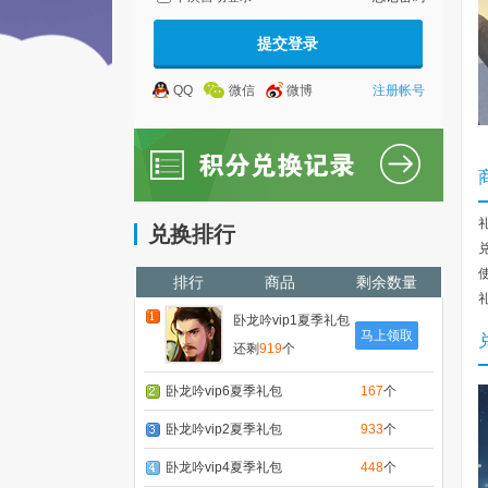
QQ
微信
微博
注册帐号
兑换排行
排行
商品
剩余数量
卧龙吟vip1夏季礼包
马上领取
还剩
919
个
卧龙吟vip6夏季礼包
167
个
卧龙吟vip2夏季礼包
933
个
卧龙吟vip4夏季礼包
448
个