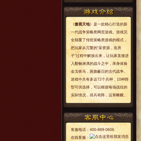
《
傲视天地
》是一款精心打造的新
一代战争策略类网页游戏。游戏完
全颠覆了传统策略类游戏的模式，
把玩家从冗繁的“采资源，造房
子”过程中解放出来，让玩家直接进
入酣畅淋漓的战斗之中，亲身体验
金戈铁马，旌旗蔽日的古代战争。
游戏中共有多达72个兵种，10种阵
型可供选择，可以根据每场战役的
实际情况，排兵布阵，运筹帷幄。
客服电话：
400-889-0606
在线客服：