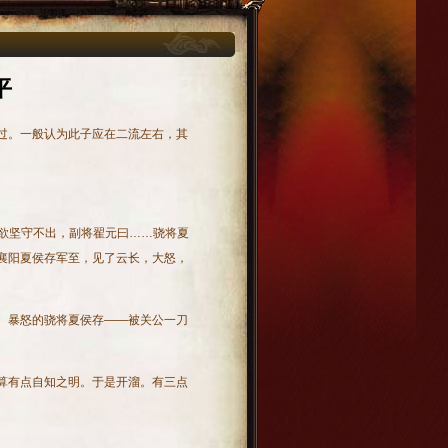
平
过。一般认为此子应在二流左右，其
欲坚守不出，副将翟元曰……骁将夏
襄阳夏侯存军至，见了云长，大怒，
 暴怒的骁将夏侯存——被关公一刀
算有点自知之明。于是开溜。有三点