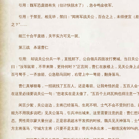
引用：魏军恐庞德有失（估计快脱水了），急令鸣金收军。
引用：于禁至。相见毕，禁曰：“闻将军战关公，百合之上，未得便宜（差
之？”……
能三十合平庞德，关平实力可见一斑。
第三战 杀退曹仁
引用: 却说关公分兵一半，直抵郏下。公自领兵四面攻打樊城。当日关公
曰：“汝等鼠辈，不早来降，更待何时？”正言间，曹仁在敌楼上，见关公身上
百弓弩手，一齐放箭。公急勒马回时，右臂上中一弩箭，翻身落马。
曹仁真够狠毒，一招就找了五百人。还是毒箭。让我奇怪的是，五百人会
在这里必须要说关公一句：“您老实在是太傲了。”五百个土鸡瓦狗也得注意一
闲言少絮，关公这边，主将已经落马。生死不明。士气不会不受到打击。
能力不用我多说吧）见关公落马，引兵冲出城来。这里需要注意的是：曹仁想
态。男性荷尔蒙大量分泌，正是容易超水平发挥的时候。魏兵见天神落马，士
方主将落马，守城方主将（只要不是太菜）带兵冲杀出来，一般情况有99%的