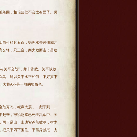
被杀回，相信曹仁不会太有面子。另
却自引精兵五百，循沔水去袭偃城之
商交锋，只三合，商大败而走；吕建
与关平交战”，并非诈败。关平战败
么鸟。所以关平水平如何，不好妄下
，大将A不是一般的狠角色。
金鼓齐鸣，喊声大震，一彪军到……
平赶来，报说赵累已死于乱军中。关
，两下是山，山边皆芦苇败草，树木
，把关平四下围住。平孤身独战，力