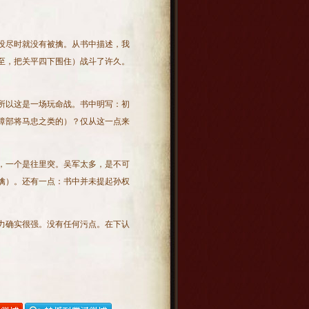
没尽时就没有被擒。从书中描述，我
至，把关平四下围住）战斗了许久。
所以这是一场玩命战。书中明写：初
璋部将马忠之类的）？仅从这一点来
，一个是往里突。吴军太多，是不可
擒）。还有一点：书中并未提起孙权
力确实很强。没有任何污点。在下认