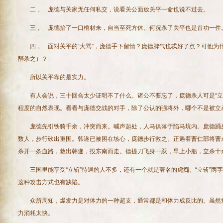
二， 庞德与关家无任何私交，说看关公面放关平一命也说不过去。
三， 庞德抬了一口棺材来，自当至死方休。何况杀了关平也是首功一件
四， 面对关平的“大骂”，庞德手下留情？庞德脾气也忒好了点？可他为
醉杀之）？
所以关平靠的是实力。
有人会说，三十回合太少证明不了什么。诸公不要忘了，庞德杀人可是“立
程度的自然表现。看看与庞德交战的对手，除了公认的强将外，哪个不是被立
庞德先引铁骑千余，冲突而来。喊声起处，人马俱落于陷马坑内。庞德踊
数人，步行砍出重围。韩遂已被困在垓心，庞德步行救之。正遇着曹仁部将曹
杀开一条血路，救出韩遂，投东南而走。德提刀飞身一跃，早上小船，立杀十
三国里能享受“立斩”待遇的人不多，还有一个就是著名的虎痴。“立斩”两
这种攻击方式也有缺陷。
众所周知，爆发力是对体力的一种超支，通常都是和体力成反比的。虽然
力消耗太快。