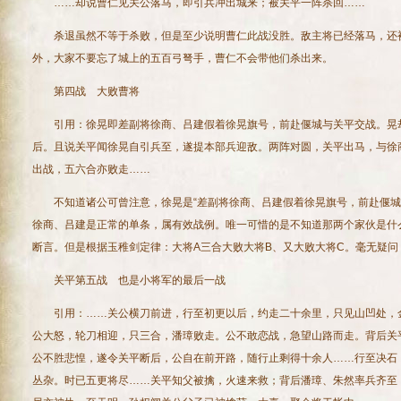
……却说曹仁见关公落马，即引兵冲出城来；被关平一阵杀回……
杀退虽然不等于杀败，但是至少说明曹仁此战没胜。敌主将已经落马，还
外，大家不要忘了城上的五百弓弩手，曹仁不会带他们杀出来。
第四战 大败曹将
引用：徐晃即差副将徐商、吕建假着徐晃旗号，前赴偃城与关平交战。晃
后。且说关平闻徐晃自引兵至，遂提本部兵迎敌。两阵对圆，关平出马，与徐
出战，五六合亦败走……
不知道诸公可曾注意，徐晃是“差副将徐商、吕建假着徐晃旗号，前赴偃城
徐商、吕建是正常的单条，属有效战例。唯一可惜的是不知道那两个家伙是什
断言。但是根据玉稚剑定律：大将A三合大败大将B、又大败大将C。毫无疑问
关平第五战 也是小将军的最后一战
引用：……关公横刀前进，行至初更以后，约走二十余里，只见山凹处，
公大怒，轮刀相迎，只三合，潘璋败走。公不敢恋战，急望山路而走。背后关
公不胜悲惶，遂令关平断后，公自在前开路，随行止剩得十余人……行至决石
丛杂。时已五更将尽……关平知父被擒，火速来救；背后潘璋、朱然率兵齐至