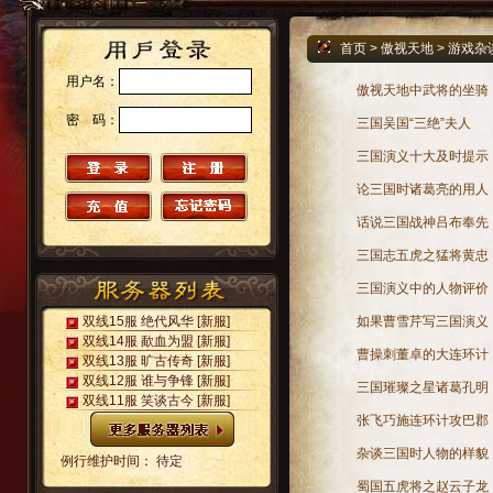
首页
>
傲视天地
>
游戏杂
用户名：
傲视天地中武将的坐骑
密 码：
三国吴国“三绝”夫人
三国演义十大及时提示
论三国时诸葛亮的用人
话说三国战神吕布奉先
三国志五虎之猛将黄忠
三国演义中的人物评价
双线15服 绝代风华
[新服]
如果曹雪芹写三国演义
双线14服 歃血为盟
[新服]
曹操刺董卓的大连环计
双线13服 旷古传奇
[新服]
双线12服 谁与争锋
[新服]
三国璀璨之星诸葛孔明
双线11服 笑谈古今
[新服]
张飞巧施连环计攻巴郡
杂谈三国时人物的样貌
例行维护时间： 待定
蜀国五虎将之赵云子龙