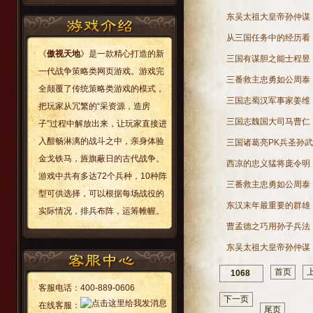
东吴太祖大皇帝孙仲谋
从三国任务中的经历看
《
傲视天地
》是一款精心打造的新
三国有谋胆之能士程昱
一代战争策略类网页游戏。游戏完
三番救主忠勇如公周泰
全颠覆了传统策略类游戏的模式，
三国志蜀汉军事家姜维
把玩家从冗繁的“采资源，造房
三国志魏国大司马曹仁
子”过程中解放出来，让玩家直接进
入酣畅淋漓的战斗之中，亲身体验
三国诸葛亮PK兵圣孙武
金戈铁马，旌旗蔽日的古代战争。
西凉的忠义猛将庞令明
游戏中共有多达72个兵种，10种阵
三番救主忠勇如公周泰
型可供选择，可以根据每场战役的
东汉末年最重要的群雄
实际情况，排兵布阵，运筹帷幄。
曹孟德之巧用孙子兵法
东吴太祖大皇帝孙仲谋
首页
1068
客服电话：
400-889-0606
下一页
在线客服：
尾页